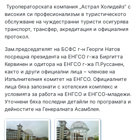
Туроператорската компания „Астрал Холидейз” с
високия си професионализъм в туристическото
обслужване на чуждестранни туристи осигурява
транспорт, трансфер, акредитация и официалния
протокол.
Зам.председателят на БСФС г-н Георги Натов
посрещна президента на ЕНГСО г-жа Биргитта
Кервинен и одитора на ЕНГСО г-жа П.Руссанен,
както и други официални лица – членове на
Изпълнителния комитет на ЕНГСО. Официалните
лица бяха запознати с хотелския комплекс и
условията за работа на ЕНГСО и ЕНГСО-младежи.
Уточнени бяха последни детайли по програмата и
дейностите на Генералната Асамблея.