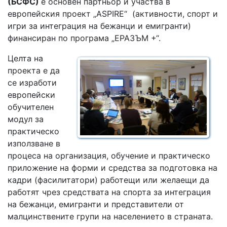
(БСФС)
е основен партньор и участва в
европейския проект „ASPIRE“ (активности, спорт и
игри за интеграция на бежанци и емигранти)
финансиран по програма „ЕРАЗЪМ +“.
Целта на
проекта е да
се изработи
европейски
обучителен
модул за
практическо
използване в
процеса на организация, обучение и практическо
приложение на форми и средства за подготовка на
кадри (фасилитатори) работещи или желаещи да
работят чрез средствата на спорта за интеграция
на бежанци, емигранти и представители от
малцинствените групи на населението в страната.