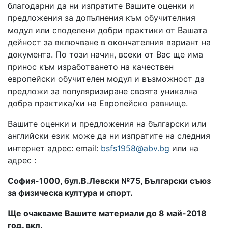
благодарни да ни изпратите Вашите оценки и
предложения за допълнения към обучителния
модул или споделени добри практики от Вашата
дейност за включване в окончателния вариант на
документа. По този начин, всеки от Вас ще има
принос към изработването на качествен
европейски обучителен модул и възможност да
предложи за популяризиране своята уникална
добра практика/ки на Европейско равнище.
Вашите оценки и предложения на български или
английски език може да ни изпратите на следния
интернет адрес: email:
bsfs1958@abv.bg
или на
адрес :
София-1000,
бул.В.Левски
№75,
Български съюз
за физическа култура и спорт.
Ще очакваме Вашите материали до 8 май-2018
год. вкл.