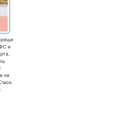
 срещи
СФС и
рта.
ещ
е
а на
Съюз.
а