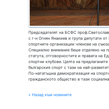
Председателят на БСФС проф.Светослав
с г-н Огнян Янакиев и група депутати о
спортните организации членове на съюза
Специално внимание беше отделено на п
статута, отговорностите и правата на Е
спортни клубове. Целта на предлаганите
българския спорт с тази на най-развити
По-нататъшна демократизация на спортн
гражданското общество в тази социална
« Назад към новините