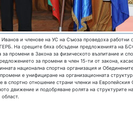
 Иванов и членове на УС на Съюза проведоха работни
т ГЕРБ. На срещите бяха обсъдени предложенията на Б
 за промени в Закона за физическото възпитание и спо
редложението за промени в член 15-ти от закона, каса
динната национална спортна организация и Обединенит
 промени е унифициране на организационната структур
те в спортно отношение страни членки на Европейския 
ото движение и подобряване ролята на структурите н
 област.